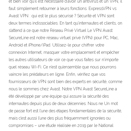
et bien voir qu’il est nécessaire d’avoir un antivirus et un VPN, il
faut simplement retourner à leurs fonctions. ExpressVPN vs
Avast VPN : qui est le plus sécurisé ? Sécurité et VPN sont
deux termes indissociables. En tant qu’internautes et clients, on
s’attend à ce que notre Réseau Privé Virtuel Le VPN Avast
SecureLine est notre réseau virtuel privé (VPN) pour PC, Mac,
Android et iPhone/iPad. Utilisez-le pour chiffrer votre
connexion Internet, masquer votre emplacement et empêcher
les autres utilisateurs de voir ce que vous faites sur n’importe
quel réseau Wi-Fi. Ce n’est qu’ensemble que nous pourrons
vaincre les prédateurs en ligne. Enfin, vérifiez que vos
fournisseurs de VPN sont bien des experts en sécurité, comme
nous le sommes chez Avast. Notre VPN Avast SecureLine a
été développé par une équipe qui assure la sécurité des
internautes depuis plus de deux décennies. Nous ne Un mot
de passe fort est l’une des étapes fondamentales de la sécurité,
mais c’est aussi l’une des plus fréquemment ignorées ou
compromises – une étude réalisée en 2019 par le National