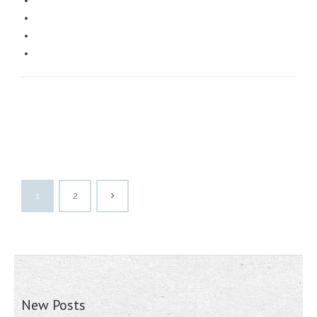
1
2
New Posts