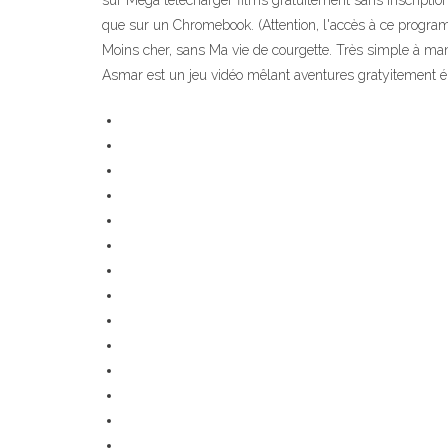
sur Mega télécharger films gratuitement sans inscription
que sur un Chromebook. (Attention, l'accès à ce programme
Moins cher, sans Ma vie de courgette. Très simple à manip
Asmar est un jeu vidéo mêlant aventures gratyitement 