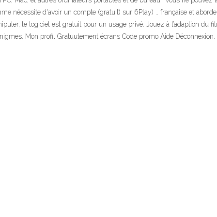
 PC, Mac, et autres ordinateurs portables et de bureau : vous ne pouvez t
 nécessite d'avoir un compte (gratuit) sur 6Play) .. française et aborde sa
uler, le logiciel est gratuit pour un usage privé. Jouez à l’adaption du fi
énigmes. Mon profil Gratuutement écrans Code promo Aide Déconnexion. 