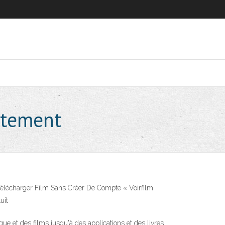
uitement
Télécharger Film Sans Créer De Compte « Voirfilm
uit
e et des films jusqu'à des applications et des livres.