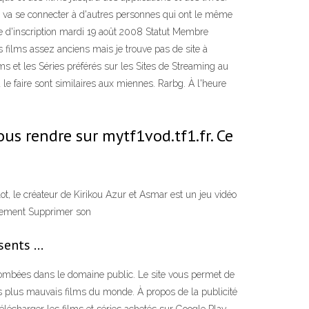
ui va se connecter à d'autres personnes qui ont le même
e d'inscription mardi 19 août 2008 Statut Membre
s films assez anciens mais je trouve pas de site à
ms et les Séries préférés sur les Sites de Streaming au
le faire sont similaires aux miennes. Rarbg. À l'heure
ous rendre sur mytf1vod.tf1.fr. Ce
lot, le créateur de Kirikou Azur et Asmar est un jeu vidéo
itement Supprimer son
ésents …
tombées dans le domaine public. Le site vous permet de
s plus mauvais films du monde. À propos de la publicité