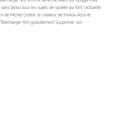
élécharger les films et séries achetés sur Google Play
ns tabou tous les sujets de société qui font l'actualité.
lm de Michel Ocelot, le créateur de Kirikou Azur et
Télécharger film gratuitement Supprimer son