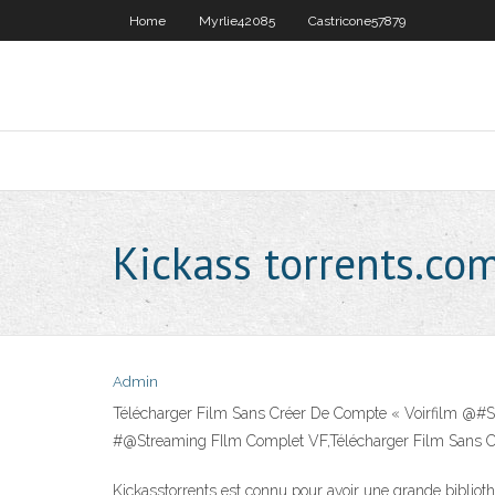
Home
Myrlie42085
Castricone57879
Kickass torrents.com
Admin
Télécharger Film Sans Créer De Compte « Voirfilm @#Str
#@Streaming FIlm Complet VF,Télécharger Film Sans Crée
Kickasstorrents est connu pour avoir une grande biblioth