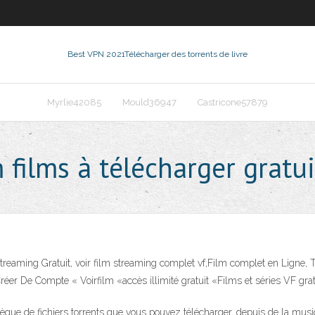
Best VPN 2021
Télécharger des torrents de livre
Myrlie42085
Mould36947
Castricone57879
 films à télécharger grat
eaming Gratuit, voir film streaming complet vf,Film complet en Ligne, 
r De Compte « Voirfilm «accès illimité gratuit «Films et séries VF grat
èque de fichiers torrents que vous pouvez télécharger, depuis de la musiqu