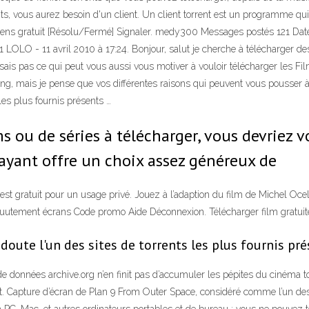
ents, vous aurez besoin d'un client. Un client torrent est un programme q
nciens gratuit [Résolu/Fermé] Signaler. medy300 Messages postés 121 Dat
1 LOLO - 11 avril 2010 à 17:24. Bonjour, salut je cherche à télécharger de
sais pas ce qui peut vous aussi vous motiver à vouloir télécharger les Fil
ing, mais je pense que vos différentes raisons qui peuvent vous pousser à 
les plus fournis présents …
ms ou de séries à télécharger, vous devriez v
payant offre un choix assez généreux de
 est gratuit pour un usage privé. Jouez à l’adaption du film de Michel Oce
tuutement écrans Code promo Aide Déconnexion. Télécharger film gratu
 doute l'un des sites de torrents les plus fournis pr
de données archive.org n’en finit pas d’accumuler les pépites du cinéma 
t. Capture d’écran de Plan 9 From Outer Space, considéré comme l’un de